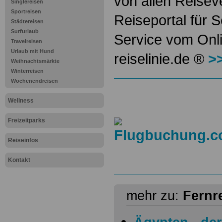
von allen Reisev
Singlereisen
Sportreisen
Reiseportal für 
Städtereisen
Surfurlaub
Service vom Onl
Travelreisen
Urlaub mit Hund
reiselinie.de ®
>
Weihnachtsmärkte
Winterreisen
Wochenendreisen
Wellness
Freizeitparks
Reiseinfos
Kontakt
mehr zu:
Fernr