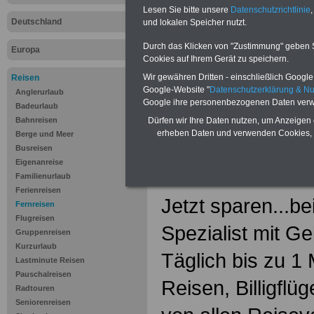
Lesen Sie bitte unsere
Datenschutzrichtlinie
,
Deutschland
und lokalen Speicher nutzt.
Durch das Klicken von "Zustimmung" geben Sie
Europa
Cookies auf Ihrem Gerät zu speichern.
Wir gewähren Dritten - einschließlich Google -
Reisen
Google-Website "
Datenschutzerklärung & N
Anglerurlaub
Google ihre personenbezogenen Daten verw
Badeurlaub
Last Minute Reise
Bahnreisen
Dürfen wir Ihre Daten nutzen, um Anzeigen 
erheben Daten und verwenden Cookies, 
Berge und Meer
>>>weiter
Busreisen
Eigenanreise
Familienurlaub
Ferienreisen
Jetzt sparen...b
Fernreisen
Flugreisen
Spezialist mit Ge
Gruppenreisen
Kurzurlaub
Täglich bis zu 1 
Lastminute Reisen
Pauschalreisen
Reisen, Billigfl
Radtouren
Seniorenreisen