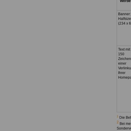
Werbe
Banner:
Halfsize
(234 x 6
Text mit
150
Zeichen
einer
Verlink
Ihrer
Homep
1
Die Bet
2
Bei meh
Sonderve