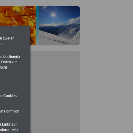
en zweier
ie
rn bestimmte
 Daten zur
nicht
ite Cookies
 in Form von
s Links zur
mieren, wie