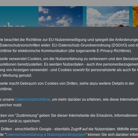
e beachtet die Richtlinie zur EU-Nutzereinwilligung und spiegelt die Anforderung
 Datenschutzvorschriften wider: EU-Datenschutz-Grundverordnung (DSGVO) und d
chtlinie für elektronische Kommunikation (die sogenannte E-Privacy-Richtlinie).
tseite verwendet Cookies, um die Nutzererfahrung zu verbessern und den Benutze
unktionen bereitzustellen. Es werden Nutzerdaten - auch ihre personenbezogenen
ung von Anzeigen verwendet - und Cookies sowohl für personalisierte als auch für 
te Werbung genutzt.
tseite macht Gebrauch von Cookies von Dritten, siehe dazu weitere Details in der
nger Ries: Regionale Informationen, Hotels und andere
htlinie.
eber, Sehenswürdigkeiten
te unsere
Datenschutzrichtlinie
, um mehr darüber zu erfahren, wie diese Internetse
linger Ries
, ist vor 15 Millionen Jahren durch den Einschlag eines Meteoriten
peicher nutzt.
en. Der Krater mit einem Durchmesser von ca. 24 Kilometer liegt in Nordschwaben
its der Grenze Baden-Württemberg und Bayerns. Die reizvolle Landschaft des
cken von "Zustimmung" geben Sie dieser Internetseite die Erlaubnis, Informationen
ädt zu langen erholsamen Wanderungen und Spaziergängen ein. Mitten in dem
hrem Gerät zu speichern.
r liegt die ehemals freie Reichsstadt Nördlingen, hier finden Sie auch das
er-Museum in dem Sie mehr über die Entstehung des Kraters erfahren können.
ritten - einschließlich Google - ebenfalls Zugriff auf die Nutzerdaten. Mithilfe eine
te "
Datenschutzerklärung & Nutzungsbedingungen
" können Sie sich darüber infor