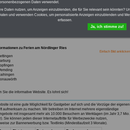
personenbezogenen Daten verwendet.
sziele
Sehenswürdigkeiten
Freizeit und Sport
hre Daten nutzen, um Anzeigen einzublenden, die für Sie relevant sein könnten? U
lles
Essen und Trinken
Sonstiges
aten und verwenden Cookies, um personalisierte Anzeigen einzublenden und Me
erfassen.
Ja, ich stimme zu!
 Empfehlung für Ihren Urlaub
ormationen zu Ferien am Nördlinger Ries
Einfach Bild anklicken
ettingen
arburg
opfingen
emding
aihingen
onauwörth
Sie die informative Website. Es lohnt sich!
bsite ist eine gute Möglichkeit für Gastgeber auf sich und die Vorzüge der eigenen
ft aufmerksam zu machen. Wir betreiben im Internet mehrere eigenständige
angebote mit
insgesamt mehr als 10.000 Besuchern an Werktagen (im Jahr 3,7 Mio.
). Sie können jeden dieser Internetauftritte für Werbezwecke nutzen,
sweise zur Bannerwerbung bzw. Textlinks
(Mindestlaufzeit 3 Monate).