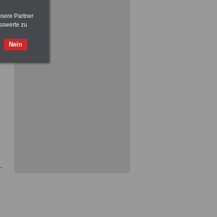
nsere Partner
sswerte zu
Nein