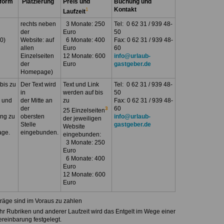
form
Platzierung
Preis und
Buchung und
Kontakt
1
Laufzeit
rechts neben
3 Monate: 250
Tel: 0 62 31 / 939 48-
der
Euro
50
0)
Website: auf
6 Monate: 400
Fax: 0 62 31 / 939 48-
allen
Euro
60
Einzelseiten
12 Monate: 600
info@urlaub-
der
Euro
gastgeber.de
Homepage)
 bis zu
Der Text wird
Text und Link
Tel: 0 62 31 / 939 48-
in
werden auf bis
50
 und
der Mitte an
zu
Fax: 0 62 31 / 939 48-
der
60
3
25 Einzelseiten
ung zu
obersten
info@urlaub-
der jeweiligen
Stelle
gastgeber.de
Website
age.
eingebunden.
eingebunden:
3 Monate: 250
Euro
6 Monate: 400
Euro
12 Monate: 600
Euro
räge sind im Voraus zu zahlen
r Rubriken und anderer Laufzeit wird das Entgelt im Wege einer
reinbarung festgelegt.