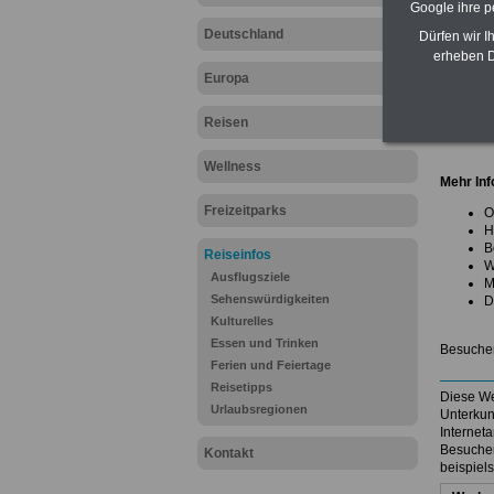
Google ihre 
Ausflug
Deutschland
Dürfen wir I
Kulture
erheben D
Europa
.
.
Reisen
Unsere
.
Wellness
Mehr Inf
Freizeitparks
O
H
B
Reiseinfos
W
Ausflugsziele
M
Sehenswürdigkeiten
D
Kulturelles
Essen und Trinken
Besuchen 
Ferien und Feiertage
Reisetipps
Diese We
Urlaubsregionen
Unterkun
Internet
Besucher
Kontakt
beispiel