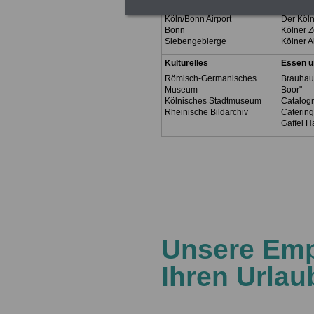
Ausflugsziele
Sehensw
Köln/Bonn Airport
Der Köl
Bonn
Kölner 
Siebengebierge
Kölner Al
Kulturelles
Essen u
Römisch-Germanisches
Brauhau
Museum
Boor"
Kölnisches Stadtmuseum
Catalog
Rheinische Bildarchiv
Catering
Gaffel H
.
.
.
Unsere Emp
Ihren Urlau
.