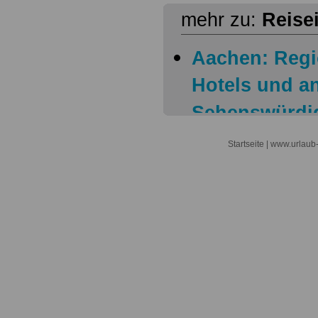
mehr zu:
Reise
Aachen: Regi
Hotels und a
Sehenswürdig
Ahrtal: Regio
Startseite
| www.urlaub-
Hotels und a
Sehenswürdig
Alb-Donau-Kr
Informatione
Gastgeber, S
Allgäu: Regio