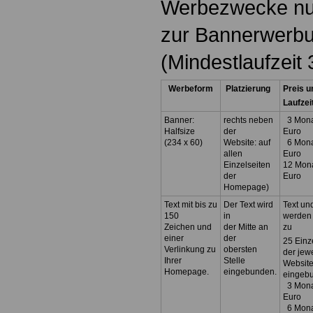
Werbezwecke nut
zur Bannerwerbu
(Mindestlaufzeit
Werbeform
Platzierung
Preis u
Laufzei
Banner:
rechts neben
3 Mona
Halfsize
der
Euro
(234 x 60)
Website: auf
6 Mona
allen
Euro
Einzelseiten
12 Mona
der
Euro
Homepage)
Text mit bis zu
Der Text wird
Text un
150
in
werden 
Zeichen und
der Mitte an
zu
einer
der
25 Einz
Verlinkung zu
obersten
der jew
Ihrer
Stelle
Websit
Homepage.
eingebunden.
eingeb
3 Mona
Euro
6 Mona