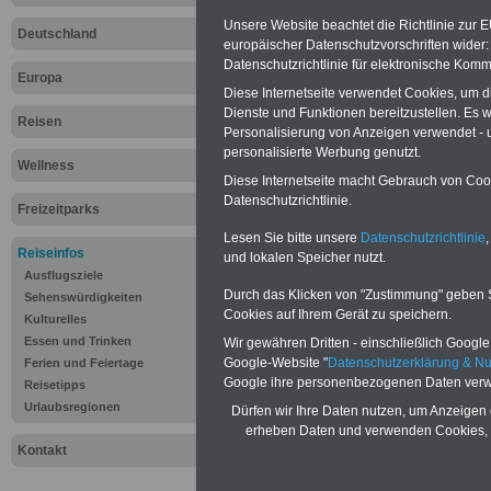
Die Stadt Köln mi
Unsere Website beachtet die Richtlinie zur 
Deutschland
europäischer Datenschutzvorschriften wide
meistbesuchte S
Datenschutzrichtlinie für elektronische Komm
Europa
Diese Internetseite verwendet Cookies, um 
Deutschlands. A
Dienste und Funktionen bereitzustellen. Es
Reisen
Personalisierung von Anzeigen verwendet - un
alte Stadt hat no
personalisierte Werbung genutzt.
Wellness
Diese Internetseite macht Gebrauch von Cooki
Der Kölner Dom 
Datenschutzrichtlinie.
Freizeitparks
von Köln und der 
Lesen Sie bitte unsere
Datenschutzrichtlinie
,
Reiseinfos
und lokalen Speicher nutzt.
Hier liegen der 
Ausflugsziele
Durch das Klicken von "Zustimmung" geben Sie
Sehenswürdigkeiten
größten Museen d
Cookies auf Ihrem Gerät zu speichern.
Kulturelles
Essen und Trinken
Wir gewähren Dritten - einschließlich Google -
liegt die Altstadt
Google-Website "
Datenschutzerklärung & N
Ferien und Feiertage
Google ihre personenbezogenen Daten verw
Reisetipps
Urlaubsregionen
Dürfen wir Ihre Daten nutzen, um Anzeigen 
erheben Daten und verwenden Cookies, 
.
Kontakt