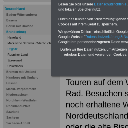
die Elbe fließt. 
Lesen Sie bitte unsere
Datenschutzrichtlinie
,
Deutschland
und lokalen Speicher nutzt.
herben Charme, i
Baden-Württemberg
Durch das Klicken von "Zustimmung" geben Sie
Bayern
Das Wahrzeichen
Cookies auf Ihrem Gerät zu speichern.
Berlin mit Umland
Wir gewähren Dritten - einschließlich Google -
Brandenburg
Störche, die de
Google-Website "
Datenschutzerklärung & N
Havelland
Google ihre personenbezogenen Daten verw
Märkische Schweiz-Oderbruch
den Namen "Stor
Prignitz
Dürfen wir Ihre Daten nutzen, um Anzeigen 
erheben Daten und verwenden Cookies, 
Ruppiner Land
gegeben haben. 
Spreewald
Uckermark
sich besonders 
Bremen mit Umland
Hamburg mit Umland
Touren auf dem
Hessen
Meckl.-Vorpommern
Rad. Besuchen sol
Niedersachsen
Nordrhein-Westfalen
noch erhaltene 
Rheinland-Pfalz
Saarland
Norddeutschlands
Sachsen
Sachsen-Anhalt
oder die alte Bis