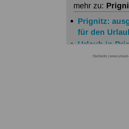
mehr zu:
Prigni
Prignitz: au
für den Urlau
Urlaub in Pri
Urlaub in Pri
Startseite
| www.urlaub-