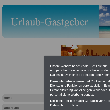
Unsere Website beachtet die Richtlinie zur 
Prignitz: a
europäischer Datenschutzvorschriften wide
Datenschutzrichtlinie für elektronische Komm
Gastgeber f
Diese Internetseite verwendet Cookies, um 
Dienste und Funktionen bereitzustellen. Es
Personalisierung von Anzeigen verwendet - un
Die Region
Prign
personalisierte Werbung genutzt.
Home
Diese Internetseite macht Gebrauch von Cooki
von Brandenburg,
Datenschutzrichtlinie.
Unterkunft